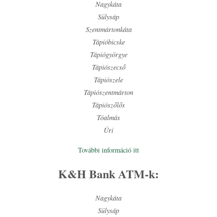
Nagykáta
Sülysáp
Szentmártonkáta
Tápióbicske
Tápiógyörgye
Tápiószecső
Tápiószele
Tápiószentmárton
Tápiószőlős
Tóalmás
Úri
További információ itt
K&H Bank ATM-k:
Nagykáta
Sülysáp