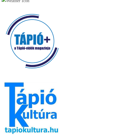
Kávézó (16)
Pékség (20)