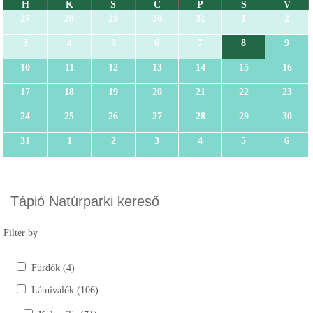
H
K
S
C
P
S
V
27
28
29
30
31
1
2
3
4
5
6
7
8
9
10
11
12
13
14
15
16
17
18
19
20
21
22
23
24
25
26
27
28
29
30
31
1
2
3
4
5
6
Tápió Natúrparki kereső
Filter by
Fürdők (4)
Látnivalók (106)