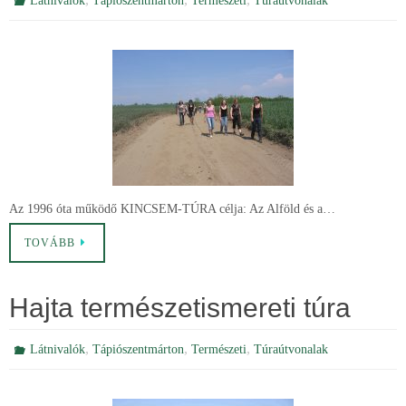
Látnivalók
Tápiószentmárton
Természeti
Túraútvonalak
Az 1996 óta működő KINCSEM-TÚRA célja: Az Alföld és a…
TOVÁBB
Hajta természetismereti túra
,
,
,
Látnivalók
Tápiószentmárton
Természeti
Túraútvonalak