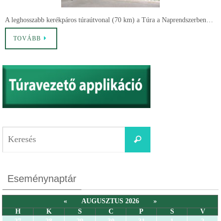
A leghosszabb kerékpáros túraútvonal (70 km) a Túra a Naprendszerben…
TOVÁBB
Eseménynaptár
«
AUGUSZTUS 2026
»
H
K
S
C
P
S
V