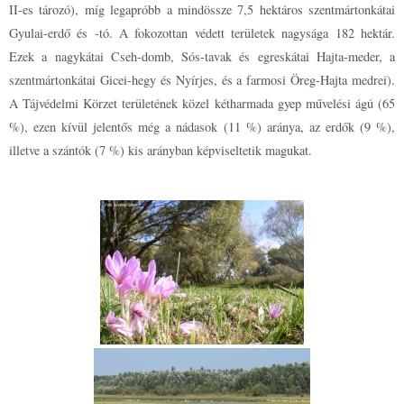
II-es tározó), míg legapróbb a mindössze 7,5 hektáros szentmártonkátai
Gyulai-erdő és -tó. A fokozottan védett területek
nagysága 182 hektár.
Ezek a nagykátai Cseh-domb, Sós-tavak és egreskátai Hajta-meder, a
szentmártonkátai Gicei-hegy és Nyírjes, és a farmosi Öreg-Hajta medrei).
A Tájvédelmi Körzet területének közel kétharmada gyep művelési ágú (65
%), ezen kívül jelentős még a nádasok (11 %) aránya, az erdők (9 %),
illetve a szántók (7 %) kis arányban képviseltetik magukat.