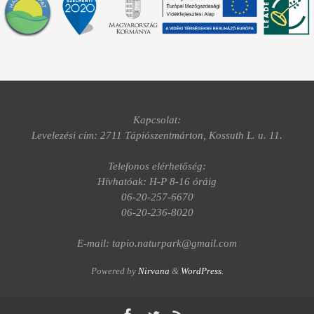
Kapcsolat:
Levelezési cím: 2711 Tápiószentmárton, Kossuth L. u. 11.
Telefonos elérhetőség:
Hívhatóak: H-P 8-16 óráig
06-20-257-6670
06-20-236-8020
E-mail: tapio.naturpark@gmail.com
Powered by
Nirvana
&
WordPress.