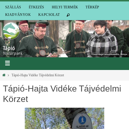
SZÁLLÁS
ÉTKEZÉS
HELYI TERMÉK
TÉRKÉP
KIADVÁNYOK
KAPCSOLAT
Tápió-Hajta Vidéke Tájvédelmi Körzet
Tápió-Hajta Vidéke Tájvédelmi
Körzet