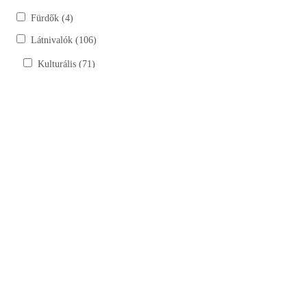
Fürdők (4)
Látnivalók (106)
Kulturális (71)
Kastélyok, kúriák (6)
Szobrok (17)
Tájház (10)
Templomok, kápolnák, múzeumok (38)
Természeti (35)
Bemutatóhelyek (4)
Horgásztavak (15)
Lovardák (6)
Túraútvonalak, tanösvények (9)
Szálláshelyek (30)