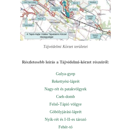
Tájvédelmi Körzet területei
Részletesebb leírás a Tájvédelmi-körzet részeiről:
Gulya-gyep
Rekettyési-láprét
Nagy-rét és patakvölgyek
Cseh-domb
Felső-Tápió völgye
Göbölyjárási-láprét
Nyík-rét és I-II-es tározó
Fehér-tó