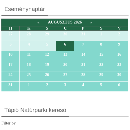
Eseménynaptár
«
AUGUSZTUS 2026
»
H
K
S
C
P
S
V
27
28
29
30
31
1
2
3
4
5
6
7
8
9
10
11
12
13
14
15
16
17
18
19
20
21
22
23
24
25
26
27
28
29
30
31
1
2
3
4
5
6
Tápió Natúrparki kereső
Filter by