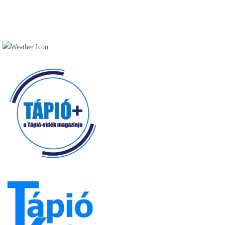
Vendéglátóhelyek (49)
Cukrászda (17)
Fagyizó (13)
Kávézó (16)
Pékség (20)