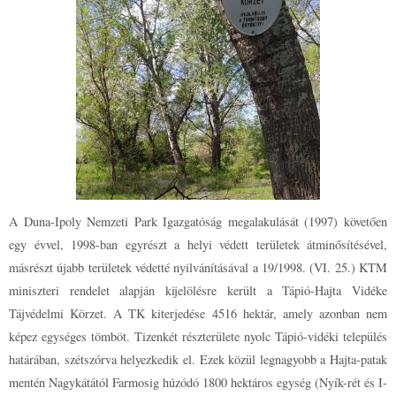
A Duna-Ipoly Nemzeti Park Igazgatóság megalakulását (1997) követően
egy évvel, 1998-ban egyrészt a helyi védett területek átminősítésével,
másrészt újabb területek védetté nyilvánításával a 19/1998. (VI. 25.) KTM
miniszteri rendelet alapján kijelölésre került a Tápió-Hajta Vidéke
Tájvédelmi Körzet. A TK kiterjedése 4516 hektár, amely azonban nem
képez egységes tömböt. Tizenkét részterülete nyolc Tápió-vidéki település
határában, szétszórva helyezkedik el. Ezek közül legnagyobb a Hajta-patak
mentén Nagykátától Farmosig húzódó 1800 hektáros egység (Nyík-rét és I-