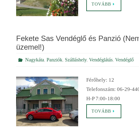
TOVÁBB
Fekete Sas Vendéglő és Panzió (Ne
üzemel!)
Nagykáta
,
Panziók
,
Szálláshely
,
Vendéglátás
,
Vendéglő
Férőhely: 12
Telefonszám: 06-29-44
H-P 7:00-18:00
TOVÁBB