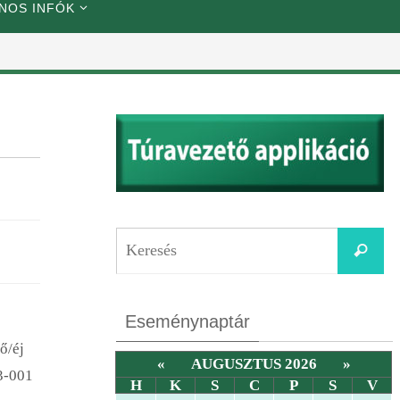
NOS INFÓK
Eseménynaptár
ő/éj
«
AUGUSZTUS 2026
»
3-001
H
K
S
C
P
S
V