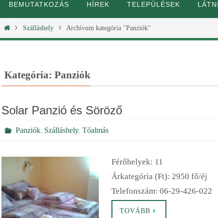
BEMUTATKOZÁS
HÍREK
TELEPÜLÉSEK
LÁTN
Szálláshely
Archívum kategória "Panziók"
Kategória: Panziók
Solar Panzió és Söröző
Panziók
,
Szálláshely
,
Tóalmás
Férőhelyek: 11
Árkategória (Ft): 2950 fő/éj
Telefonszám: 06-29-426-022
TOVÁBB