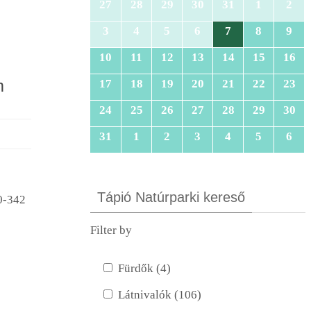
27
28
29
30
31
1
2
3
4
5
6
7
8
9
10
11
12
13
14
15
16
m
17
18
19
20
21
22
23
24
25
26
27
28
29
30
31
1
2
3
4
5
6
Tápió Natúrparki kereső
0-342
Filter by
Fürdők (4)
Látnivalók (106)