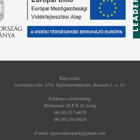
Kapcsolat:
Levelezési cím: 2711 Tápiószentmárton, Kossuth L. u. 11.
Telefonos elérhetőség:
Hívhatóak: H-P 8-16 óráig
06-20-257-6670
06-20-236-8020
E-mail: tapio.naturpark@gmail.com