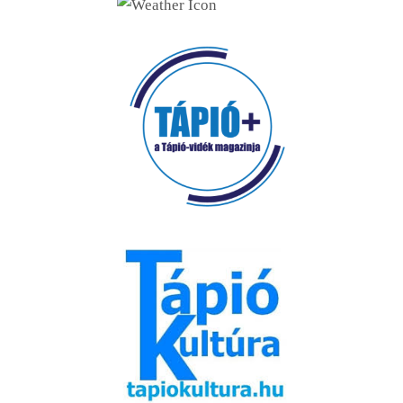
Vendéglátóhelyek (49)
Cukrászda (17)
Fagyizó (13)
Kávézó (16)
Pékség (20)