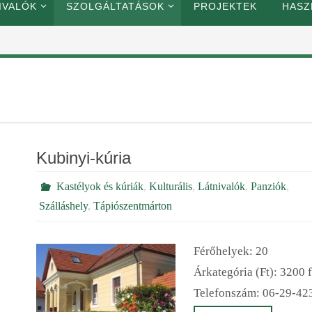
IVALÓK
SZOLGÁLTATÁSOK
PROJEKTEK
HASZ
Kubinyi-kúria
Kastélyok és kúriák
,
Kulturális
,
Látnivalók
,
Panziók
,
Szálláshely
,
Tápiószentmárton
Férőhelyek: 20
Árkategória (Ft): 3200 f
Telefonszám: 06-29-42