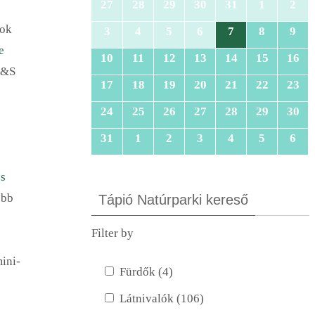
27
28
29
30
31
1
2
gok
3
4
5
6
7
8
9
e
10
11
12
13
14
15
16
 R&S
17
18
19
20
21
22
23
24
25
26
27
28
29
30
31
1
2
3
4
5
6
zs
ebb
Tápió Natúrparki kereső
Filter by
ini-
Fürdők (4)
Látnivalók (106)