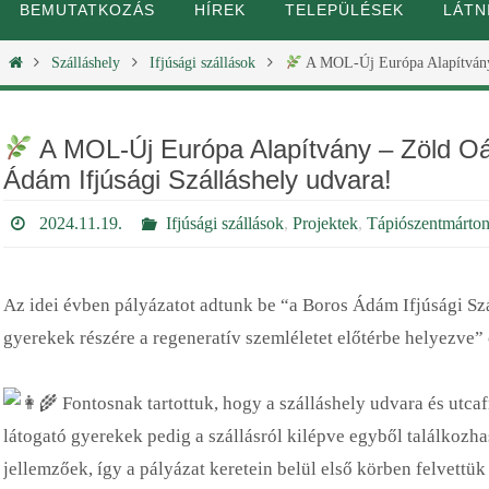
BEMUTATKOZÁS
HÍREK
TELEPÜLÉSEK
LÁTN
Szálláshely
Ifjúsági szállások
A MOL-Új Európa Alapítvány –
A MOL-Új Európa Alapítvány – Zöld Oáz
Ádám Ifjúsági Szálláshely udvara!
2024.11.19.
Ifjúsági szállások
,
Projektek
,
Tápiószentmárto
Az idei évben pályázatot adtunk be “a Boros Ádám Ifjúsági Száll
gyerekek részére a regeneratív szemléletet előtérbe helyezve”
Fontosnak tartottuk, hogy a szálláshely udvara és utcaf
látogató gyerekek pedig a szállásról kilépve egyből találkozh
jellemzőek, így a pályázat keretein belül első körben felvettü