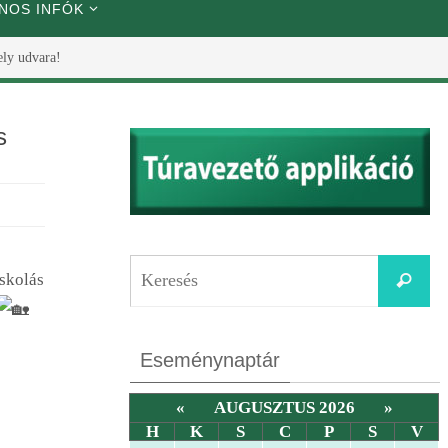
NOS INFÓK
ely udvara!
s
iskolás
Eseménynaptár
«
AUGUSZTUS 2026
»
H
K
S
C
P
S
V