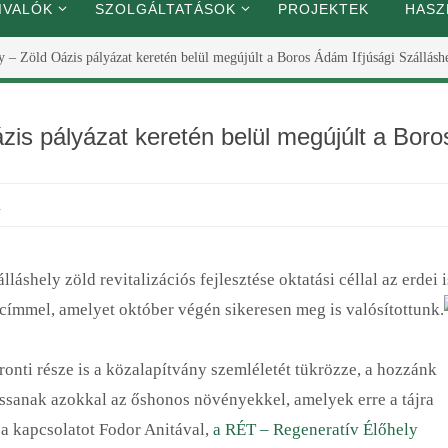
IVALÓK
SZOLGÁLTATÁSOK
PROJEKTEK
HASZ
 Zöld Oázis pályázat keretén belül megújúlt a Boros Ádám Ifjúsági Szállásh
is pályázat keretén belül megújúlt a Boro
n
áshely zöld revitalizációs fejlesztése oktatási céllal az erdei 
 címmel, amelyet október végén sikeresen meg is valósítottunk.
ronti része is a közalapítvány szemléletét tükrözze, a hozzánk
assanak azokkal az őshonos növényekkel, amelyek erre a tájra
k a kapcsolatot Fodor Anitával,
a RÉT – Regeneratív Élőhely