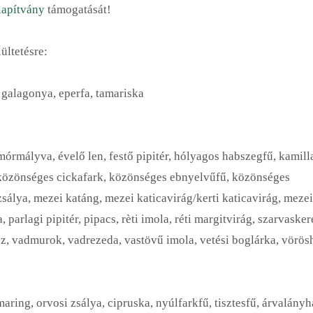
apítvány
támogatását!
ültetésre:
 galagonya, eperfa, tamariska
órmályva, évelő len, festő pipitér, hólyagos habszegfű, kamill
 közönséges cickafark, közönséges ebnyelvűfű, közönséges
 zsálya, mezei katáng, mezei katicavirág/kerti katicavirág, mezei
, parlagi pipitér, pipacs, rèti imola, réti margitvirág, szarvasker
sz, vadmurok, vadrezeda, vastövű imola, vetési boglárka, vörös
aring, orvosi zsálya, cipruska, nyúlfarkfű, tisztesfű, árvalányh