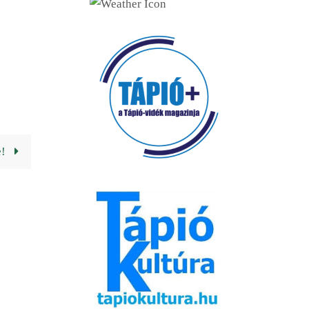
Vendéglátóhelyek (49)
Cukrászda (17)
Fagyizó (13)
Kávézó (16)
Pékség (20)
e!