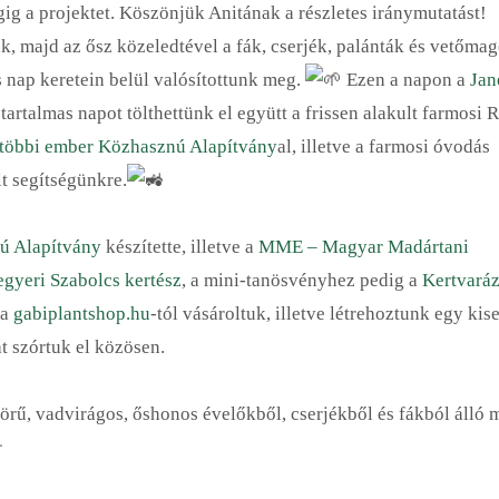
gig a projektet. Köszönjük Anitának a részletes iránymutatást!
, majd az ősz közeledtével a fák, cserjék, palánták és vetőma
 nap keretein belül valósítottunk meg.
Ezen a napon a
Jan
artalmas napot tölthettünk el együtt a frissen alakult farmosi
 többi ember Közhasznú Alapítvány
al, illetve a farmosi óvodás
t segítségünkre.
ú Alapítvány
készítette, illetve a
MME – Magyar Madártani
gyeri Szabolcs kertész
, a mini-tanösvényhez pedig a
Kertvará
 a
gabiplantshop.hu
-tól vásároltuk, illetve létrehoztunk egy kis
szórtuk el közösen.
ű, vadvirágos, őshonos évelőkből, cserjékből és fákból álló m