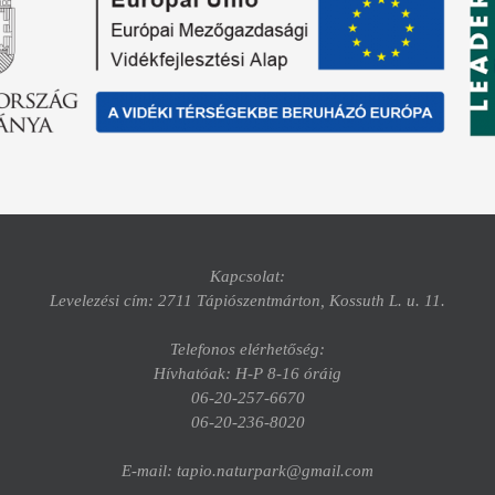
Kapcsolat:
Levelezési cím: 2711 Tápiószentmárton, Kossuth L. u. 11.
Telefonos elérhetőség:
Hívhatóak: H-P 8-16 óráig
06-20-257-6670
06-20-236-8020
E-mail: tapio.naturpark@gmail.com