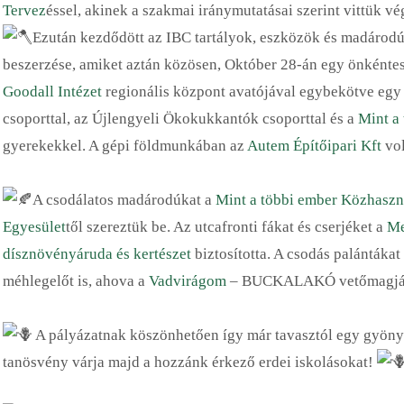
Tervez
éssel, akinek a szakmai iránymutatásai szerint vittük vé
Ezután kezdődött az IBC tartályok, eszközök és madárodúk
beszerzése, amiket aztán közösen, Október 28-án egy önkéntes
Goodall Intézet
regionális központ avatójával egybekötve egy t
csoporttal, az Újlengyeli Ökokukkantók csoporttal és a
Mint a
gyerekekkel. A gépi földmunkában az
Autem Építőipari Kft
vol
A csodálatos madárodúkat a
Mint a többi ember Közhaszn
Egyesület
től szereztük be. Az utcafronti fákat és cserjéket a
Me
dísznövényáruda és kertészet
biztosította. A csodás palántákat
méhlegelőt is, ahova a
Vadvirágom
– BUCKALAKÓ vetőmagját 
A pályázatnak köszönhetően így már tavasztól egy gyönyör
tanösvény várja majd a hozzánk érkező erdei iskolásokat!