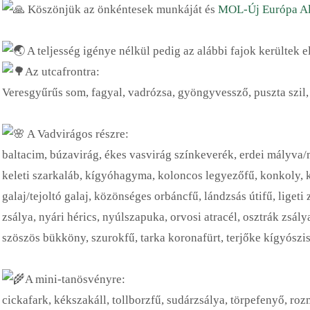
Köszönjük az önkéntesek munkáját és
MOL-Új Európa Al
A teljesség igénye nélkül pedig az alábbi fajok kerültek el
Az utcafrontra:
Veresgyűrűs som, fagyal, vadrózsa, gyöngyvessző, puszta szil,
A Vadvirágos részre:
baltacim, búzavirág, ékes vasvirág színkeverék, erdei mályva/m
keleti szarkaláb, kígyóhagyma, koloncos legyezőfű, konkoly,
galaj/tejoltó galaj, közönséges orbáncfű, lándzsás útifű, ligeti
zsálya, nyári hérics, nyúlszapuka, orvosi atracél, osztrák zsálya
szöszös bükköny, szurokfű, tarka koronafürt, terjőke kígyószi
A mini-tanösvényre:
cickafark, kékszakáll, tollborzfű, sudárzsálya, törpefenyő, rozm