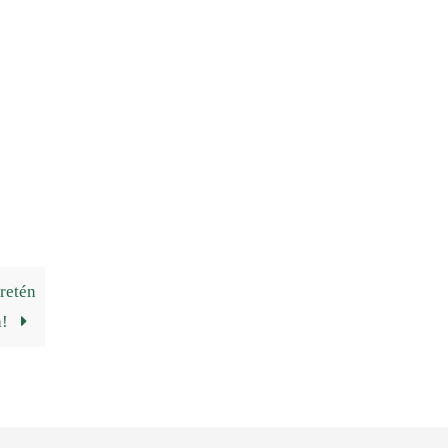
retén
a!