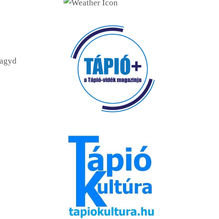
Vendéglátóhelyek (49)
Cukrászda (17)
Fagyizó (13)
hagyd
Kávézó (16)
Pékség (20)