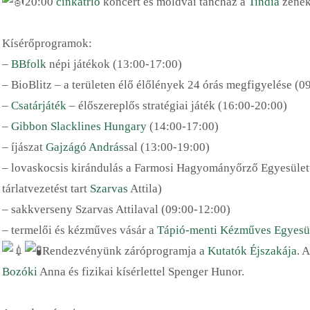
20:00
cinkatrio
koncert és moldvai táncház a
Tindia
zenek
Kísérőprogramok:
–
BBfolk
népi játékok (13:00-17:00)
– BioBlitz – a területen élő élőlények 24 órás megfigyelése (0
–
Csatárjáték
– élőszereplős stratégiai játék (16:00-20:00)
–
Gibbon Slacklines Hungary
(14:00-17:00)
– íjászat
Gajzágó András
sal (13:00-19:00)
– lovaskocsis kirándulás a Farmosi Hagyományőrző Egyesület
tárlatvezetést tart
Szarvas
Attila)
– sakkverseny Szarvas Attilaval (09:00-12:00)
– termelői és kézműves vásár a
Tápió-menti Kézműves Egyesü
Rendezvényünk záróprogramja a
Kutatók Éjszakája
. 
Bozóki
Anna és fizikai kísérlettel Spenger Hunor.