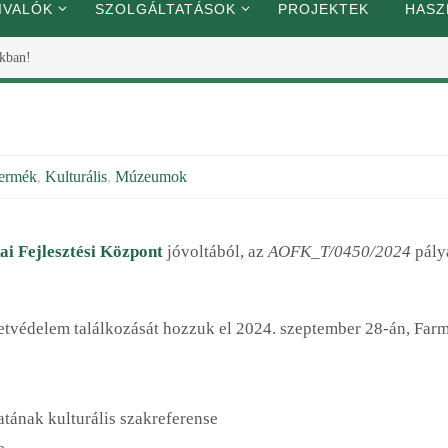
IVALÓK
SZOLGÁLTATÁSOK
PROJEKTEK
HASZ
rkban!
termék
,
Kulturális
,
Múzeumok
ai Fejlesztési Központ
jóvoltából, az
AOFK_T/0450/2024
pály
zetvédelem találkozását hozzuk el 2024. szeptember 28-án, Far
ának kulturális szakreferense