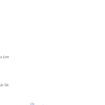
Kulturális (71)
Kastélyok, kúriák (6)
Szobrok (17)
Tájház (10)
Templomok, kápolnák, múzeumok
(38)
Természeti (35)
a (ott
Bemutatóhelyek (4)
Horgásztavak (15)
Lovardák (6)
ár Dr.
Túraútvonalak, tanösvények (9)
Szálláshelyek (30)