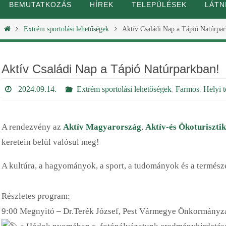
BEMUTATKOZÁS
HÍREK
TELEPÜLÉSEK
LÁTN
Extrém sportolási lehetőségek
Aktív Családi Nap a Tápió Natúrpa
Aktív Családi Nap a Tápió Natúrparkban!
2024.09.14.
Extrém sportolási lehetőségek
,
Farmos
,
Helyi 
A rendezvény az
Aktív Magyarország
,
Aktív-és Ökoturisztik
keretein belül valósul meg!
A kultúra, a hagyományok, a sport, a tudományok és a termés
Részletes program:
9:00 Megnyitó – Dr.Terék József, Pest Vármegye Önkormányzat