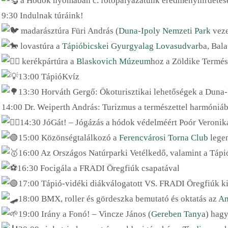
a Hódok nyomában c. fotópályázatunk eredményhirdetés
9:30 Indulnak túráink!
madarásztúra Füri András (
Duna-Ipoly Nemzeti Park
veze
lovastúra a
Tápióbicskei Gyurgyalag Lovasudvar
ba, Bala
kerékpártúra a
Blaskovich Múzeum
hoz a Zöldike Termés
13:00 TápióKvíz
13:30 Horváth Gergő: Ökoturisztikai lehetőségek a Duna-
14:00 Dr. Weiperth András: Turizmus a természettel harmóniá
14:30 JóGát! – Jógázás a hódok védelméért Poór Veronik
15:00 Közönségtalálkozó a
Ferencvárosi Torna Club
legen
16:00 Az Országos Natúrparki Vetélkedő, valamint a Táp
16:30 Focigála a FRADI Öregfiúk csapatával
17:00 Tápió-vidéki diákválogatott VS. FRADI Öregfiúk k
18:00 BMX, roller és gördeszka bemutató és oktatás az
Am
19:00 Irány a Fonó! – Vincze János (
Gereben Tanya
) hag