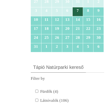
27
28
29
30
31
1
2
3
4
5
6
7
8
9
10
11
12
13
14
15
16
17
18
19
20
21
22
23
24
25
26
27
28
29
30
31
1
2
3
4
5
6
Tápió Natúrparki kereső
Filter by
Fürdők (4)
Látnivalók (106)