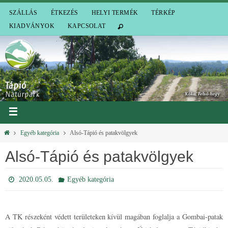
SZÁLLÁS
ÉTKEZÉS
HELYI TERMÉK
TÉRKÉP
KIADVÁNYOK
KAPCSOLAT
Egyéb kategória
Alsó-Tápió és patakvölgyek
Alsó-Tápió és patakvölgyek
2020.05.05.
Egyéb kategória
A TK részeként védett területeken kívül magában foglalja a Gombai-patak