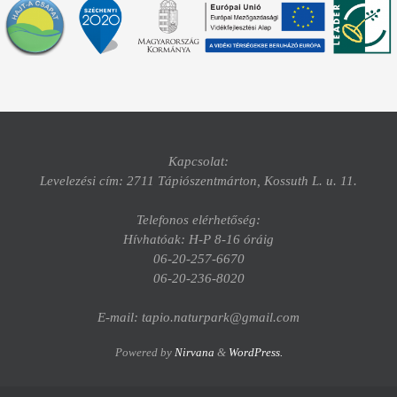
Kapcsolat:
Levelezési cím: 2711 Tápiószentmárton, Kossuth L. u. 11.
Telefonos elérhetőség:
Hívhatóak: H-P 8-16 óráig
06-20-257-6670
06-20-236-8020
E-mail: tapio.naturpark@gmail.com
Powered by
Nirvana
&
WordPress.