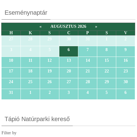
Eseménynaptár
«
AUGUSZTUS 2026
»
H
K
S
C
P
S
V
27
28
29
30
31
1
2
3
4
5
6
7
8
9
10
11
12
13
14
15
16
17
18
19
20
21
22
23
24
25
26
27
28
29
30
31
1
2
3
4
5
6
Tápió Natúrparki kereső
Filter by