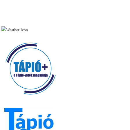
Vendéglátóhelyek (49)
Cukrászda (17)
Fagyizó (13)
Kávézó (16)
Pékség (20)