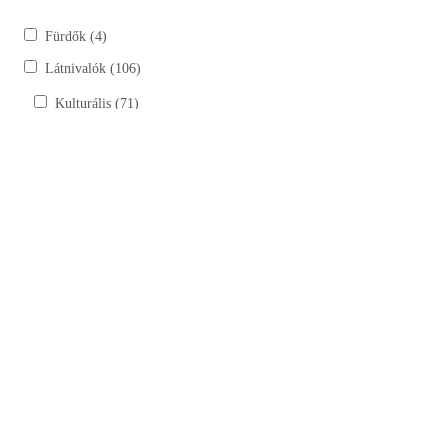
Fürdők (4)
Látnivalók (106)
Kulturális (71)
Kastélyok, kúriák (6)
Szobrok (17)
Tájház (10)
Templomok, kápolnák, múzeumok (38)
Természeti (35)
Bemutatóhelyek (4)
Horgásztavak (15)
Lovardák (6)
Túraútvonalak, tanösvények (9)
Szálláshelyek (30)