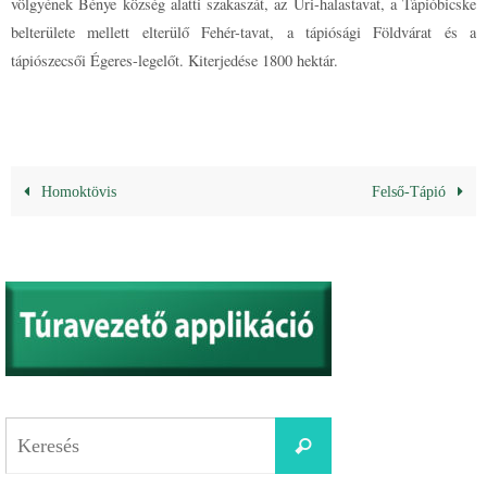
völgyének Bénye község alatti szakaszát, az Úri-halastavat, a Tápióbicske
belterülete mellett elterülő Fehér-tavat, a tápiósági Földvárat és a
tápiószecsői Égeres-legelőt. Kiterjedése 1800 hektár.
Homoktövis
Felső-Tápió