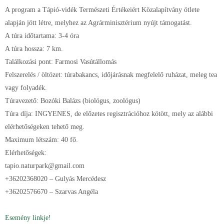
A program a Tápió-vidék Természeti Értékeiért Közalapítvány ötlete
alapján jött létre, melyhez az Agrárminisztérium nyújt támogatást.
A túra időtartama: 3-4 óra
A túra hossza: 7 km.
Találkozási pont: Farmosi Vasútállomás
Felszerelés / öltözet: túrabakancs, időjárásnak megfelelő ruházat, meleg tea
vagy folyadék.
Túravezető: Bozóki Balázs (biológus, zoológus)
Túra díja: INGYENES, de előzetes regisztrációhoz kötött, mely az alábbi
elérhetőségeken tehető meg.
Maximum létszám: 40 fő.
Elérhetőségek:
tapio.naturpark@gmail.com
+36202368020 – Gulyás Mercédesz
+36202576670 – Szarvas Angéla
Esemény linkje!