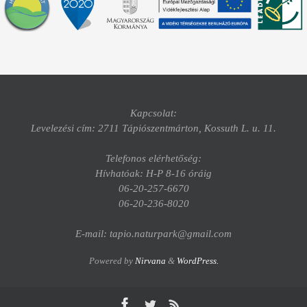
Kapcsolat:
Levelezési cím: 2711 Tápiószentmárton, Kossuth L. u. 11.
Telefonos elérhetőség:
Hívhatóak: H-P 8-16 óráig
06-20-257-6670
06-20-236-8020
E-mail: tapio.naturpark@gmail.com
Powered by
Nirvana
&
WordPress.