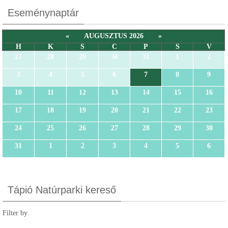
Eseménynaptár
«
AUGUSZTUS 2026
»
H
K
S
C
P
S
V
27
28
29
30
31
1
2
3
4
5
6
7
8
9
10
11
12
13
14
15
16
17
18
19
20
21
22
23
24
25
26
27
28
29
30
31
1
2
3
4
5
6
Tápió Natúrparki kereső
Filter by