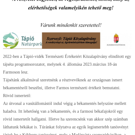
2022-ben a Tápió-vidék Természeti Értékeiért Közalapítvány elindított egy
tájséta programsorozatot, melynek 4. állomása 2023.március 18-án
Farmoson lesz.
Tájsétánk alkalmával szeretnénk a résztvevőknek az országosan ismert
békamentésről beszélni, illetve Farmos természeti értékeit bemutatni.
Rövid ismertető:
Az útvonal a vasútállomástól indul végig a békamentés helyszíne mellett
haladva. Itt lehetőség van a békamentés, és a farmosi békafajokról egy
rövid ismertetőt hallgatni. Illetve ha szerencsénk van akkor szép számban
láthatunk békákat is. Túránkat folytatva az egyik legismertebb tanösvényt
járjuk be a Kékbegy tanösvényt, mely a Madárvárta szomszédságában, a