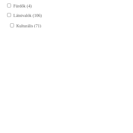
Fürdők (4)
Látnivalók (106)
Kulturális (71)
Kastélyok, kúriák (6)
Szobrok (17)
Tájház (10)
Templomok, kápolnák, múzeumok (38)
Természeti (35)
Bemutatóhelyek (4)
Horgásztavak (15)
Lovardák (6)
Túraútvonalak, tanösvények (9)
Szálláshelyek (30)
Vendéglátóhelyek (49)