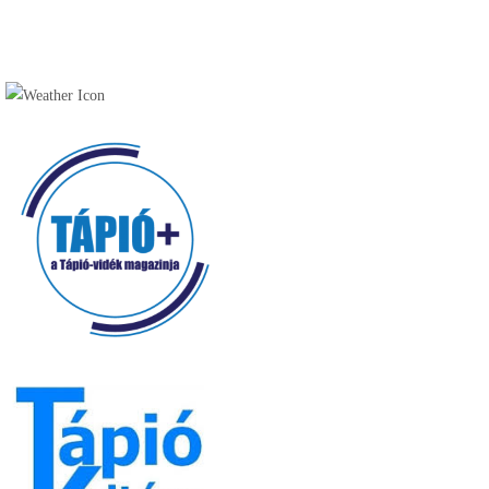
Cukrászda (17)
Fagyizó (13)
Kávézó (16)
Pékség (20)