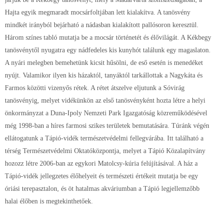
Hajta egyik megmaradt mocsárfoltjában lett kialakítva. A tanösvény
mindkét irányból bejárható a nádasban kialakított pallósoron keresztül.
Három színes tabló mutatja be a mocsár történetét és élővilágát. A Kékbegy
tanösvénytől nyugatra egy nádfedeles kis kunyhót találunk egy magaslaton.
A nyári melegben bemehetünk kicsit hűsölni, de eső esetén is menedéket
nyújt. Valamikor ilyen kis házaktól, tanyáktól tarkállottak a Nagykáta és
Farmos közötti vizenyős rétek. A rétet átszelve eljutunk a Sóvirág
tanösvényig, melyet vidékünkön az első tanösvényként hozta létre a helyi
önkormányzat a Duna-Ipoly Nemzeti Park Igazgatóság közreműködésével
még 1998-ban a híres farmosi szikes területek bemutatására. Túránk végén
ellátogatunk a Tápió-vidék természetvédelmi fellegvárába. Itt található a
térség Természetvédelmi Oktatóközpontja, melyet a Tápió Közalapítvány
hozozz létre 2006-ban az egykori Matolcsy-kúria felújításával. A ház a
Tápió-vidék jellegzetes élőhelyeit és természeti értékeit mutatja be egy
óriási terepasztalon, és öt hatalmas akváriumban a Tápió legjellemzőbb
halai élőben is megtekinthetőek.