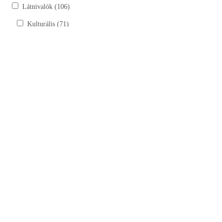
Látnivalók (106)
Kulturális (71)
Kastélyok, kúriák (6)
Szobrok (17)
Tájház (10)
Templomok, kápolnák, múzeumok (38)
Természeti (35)
Bemutatóhelyek (4)
Horgásztavak (15)
Lovardák (6)
Túraútvonalak, tanösvények (9)
Szálláshelyek (30)
Vendéglátóhelyek (49)
Cukrászda (17)