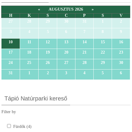
«
AUGUSZTUS 2026
»
H
K
S
C
P
S
V
27
28
29
30
31
1
2
3
4
5
6
7
8
9
10
11
12
13
14
15
16
17
18
19
20
21
22
23
24
25
26
27
28
29
30
31
1
2
3
4
5
6
Tápió Natúrparki kereső
Filter by
Fürdők (4)