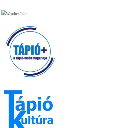
Fagyizó (13)
Kávézó (16)
Pékség (20)