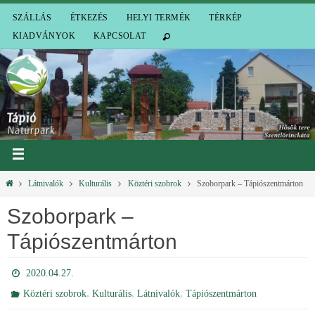
SZÁLLÁS
ÉTKEZÉS
HELYI TERMÉK
TÉRKÉP
KIADVÁNYOK
KAPCSOLAT
Látnivalók
Kulturális
Köztéri szobrok
Szoborpark – Tápiószentmárton
Szoborpark –
Tápiószentmárton
2020.04.27.
,
,
,
Köztéri szobrok
Kulturális
Látnivalók
Tápiószentmárton