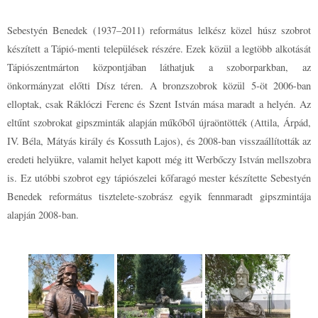
Sebestyén Benedek (1937–2011) református lelkész közel húsz szobrot
készített a Tápió-menti települések részére. Ezek közül a legtöbb alkotását
Tápiószentmárton központjában láthatjuk a szoborparkban, az
önkormányzat előtti Dísz téren. A bronzszobrok közül 5-öt 2006-ban
elloptak, csak Ráklóczi Ferenc és Szent István mása maradt a helyén. Az
eltűnt szobrokat gipszminták alapján műkőből újraöntötték (Attila, Árpád,
IV. Béla, Mátyás király és Kossuth Lajos), és 2008-ban visszaállították az
eredeti helyükre, valamit helyet kapott még itt Werbőczy István mellszobra
is. Ez utóbbi szobrot egy tápiószelei kőfaragó mester készítette Sebestyén
Benedek református tisztelete-szobrász egyik fennmaradt gipszmintája
alapján 2008-ban.