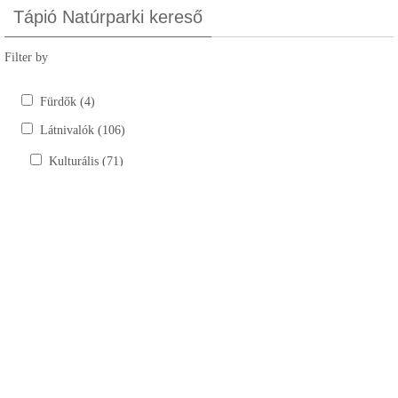
Tápió Natúrparki kereső
Filter by
Fürdők (4)
Látnivalók (106)
Kulturális (71)
Kastélyok, kúriák (6)
Szobrok (17)
Tájház (10)
Templomok, kápolnák, múzeumok (38)
Természeti (35)
Bemutatóhelyek (4)
Horgásztavak (15)
Lovardák (6)