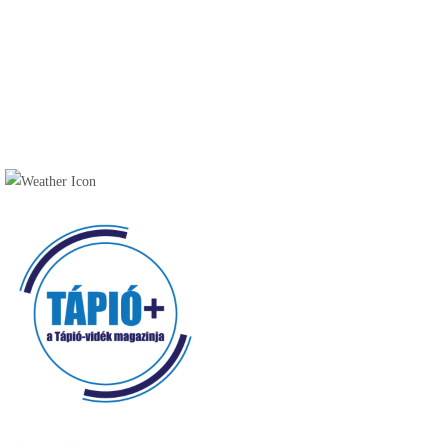
Túraútvonalak, tanösvények (9)
Szálláshelyek (30)
Vendéglátóhelyek (49)
Cukrászda (17)
Fagyizó (13)
Kávézó (16)
Pékség (20)