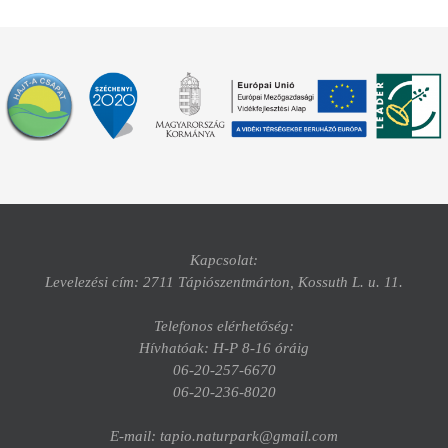
Kapcsolat:
Levelezési cím: 2711 Tápiószentmárton, Kossuth L. u. 11.
Telefonos elérhetőség:
Hívhatóak: H-P 8-16 óráig
06-20-257-6670
06-20-236-8020
E-mail: tapio.naturpark@gmail.com