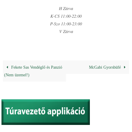
H Zárva
K-CS 11:00-22:00
P-Szo 11:00-23:00
V Zárva
Fekete Sas Vendéglő és Panzió
McGabi Gyorsbüfé
(Nem üzemel!)