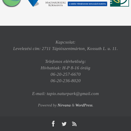
Kapcsolat:
Levelezési cím: 2711 Tápiószentmárton, Kossuth L. u. 11.
Telefonos elérhetőség:
Hívhatóak: H-P 8-16 óráig
06-20-257-6670
06-20-236-8020
E-mail: tapio.naturpark@gmail.com
Powered by
Nirvana
&
WordPress.