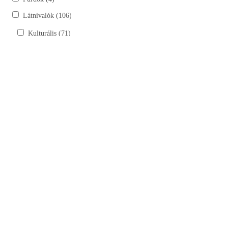
Látnivalók (106)
Kulturális (71)
Kastélyok, kúriák (6)
Szobrok (17)
Tájház (10)
Templomok, kápolnák, múzeumok (38)
Természeti (35)
Bemutatóhelyek (4)
Horgásztavak (15)
Lovardák (6)
Túraútvonalak, tanösvények (9)
Szálláshelyek (30)
Vendéglátóhelyek (49)