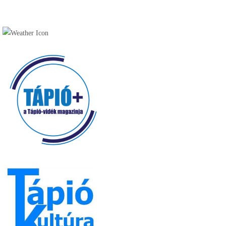
Cukrászda (17)
Fagyizó (13)
Kávézó (16)
Pékség (20)