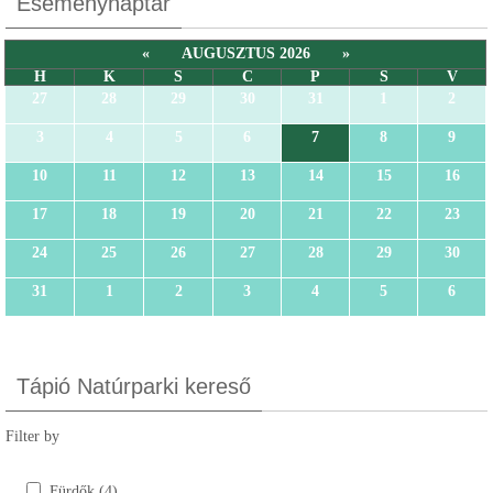
Eseménynaptár
«
AUGUSZTUS 2026
»
H
K
S
C
P
S
V
27
28
29
30
31
1
2
3
4
5
6
7
8
9
10
11
12
13
14
15
16
17
18
19
20
21
22
23
24
25
26
27
28
29
30
31
1
2
3
4
5
6
Tápió Natúrparki kereső
Filter by
Fürdők (4)