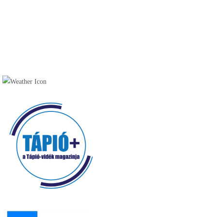
Túraútvonalak, tanösvények (9)
Szálláshelyek (30)
Vendéglátóhelyek (49)
Cukrászda (17)
Fagyizó (13)
Kávézó (16)
Pékség (20)