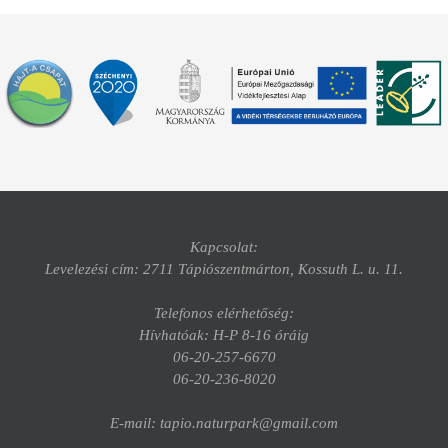
Kapcsolat:
Levelezési cím: 2711 Tápiószentmárton, Kossuth L. u. 11.
Telefonos elérhetőség:
Hívhatóak: H-P 8-16 óráig
06-20-257-6670
06-20-236-8020
E-mail: tapio.naturpark@gmail.com