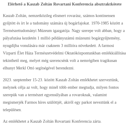
Elérhető a Kaszab Zoltán Rovartani Konferencia absztraktkötete
Kaszab Zoltán, nemzetközileg elismert rovarász, számos kontinensen
gyűjtött és írt le a tudomány számára új bogárfajokat. 1970-1985 között a
Természettudományi Múzeum igazgatója. Nagy szerepe volt abban, hogy a
pályafutása kezdetén 1 millió példányszámú múzeumi bogárgyűjtemény,
nyugdíjba vonulására már csaknem 3 millióra növekedett. A farmosi
Vízparti Élet Háza Természetvédelmi Oktatóközpontunkban emlékkiállítása
tekinthető meg, melyet még szerencsénk volt a nemrégiben tragikusan
elhunyt Merkl Ottó segítségével berendezni.
2023. szeptember 15-23. között Kaszab Zoltán emlékhetet szerveztünk,
melynek célja az volt, hogy minél több ember megtudja, milyen fontos
szerepük van a természet egyensúlyában a rovaroknak, valamint
megismerjék Farmos híres szülöttjét, akiről egy parkot neveztünk el a
településen.
Az emlékhetet a Kaszab Zoltán Rovartani Konferencia zárta.