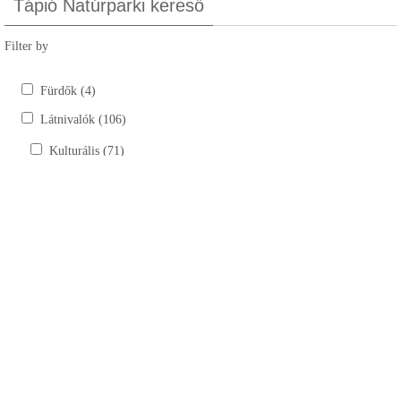
Tápió Natúrparki kereső
Filter by
Fürdők (4)
Látnivalók (106)
Kulturális (71)
Kastélyok, kúriák (6)
Szobrok (17)
Tájház (10)
Templomok, kápolnák, múzeumok (38)
Természeti (35)
Bemutatóhelyek (4)
Horgásztavak (15)
Lovardák (6)