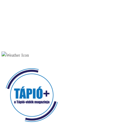
Túraútvonalak, tanösvények (9)
Szálláshelyek (30)
Vendéglátóhelyek (49)
Cukrászda (17)
Fagyizó (13)
Kávézó (16)
Pékség (20)