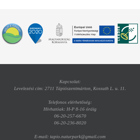
Kapcsolat:
Levelezési cím: 2711 Tápiószentmárton, Kossuth L. u. 11.
Telefonos elérhetőség:
Hívhatóak: H-P 8-16 óráig
06-20-257-6670
06-20-236-8020
E-mail: tapio.naturpark@gmail.com