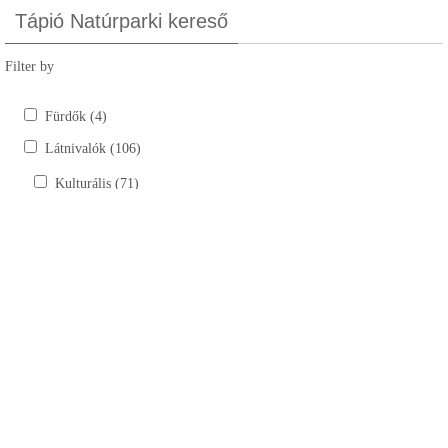
Tápió Natúrparki kereső
Filter by
Fürdők (4)
Látnivalók (106)
Kulturális (71)
Kastélyok, kúriák (6)
Szobrok (17)
Tájház (10)
Templomok, kápolnák, múzeumok (38)
Természeti (35)
Bemutatóhelyek (4)
Horgásztavak (15)
Lovardák (6)