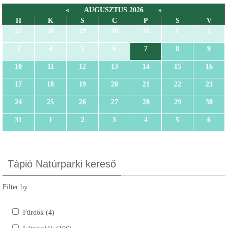
«
AUGUSZTUS 2026
»
H
K
S
C
P
S
V
27
28
29
30
31
1
2
3
4
5
6
7
8
9
10
11
12
13
14
15
16
17
18
19
20
21
22
23
24
25
26
27
28
29
30
31
1
2
3
4
5
6
Tápió Natúrparki kereső
Filter by
Fürdők (4)