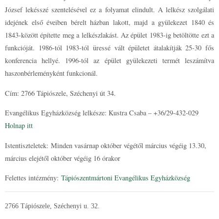
József lekésszé szentelésével ez a folyamat elindult. A lelkész szolgálati
idejének első éveiben bérelt házban lakott, majd a gyülekezet 1840 és
1843-között építette meg a lelkészlakást. Az épület 1983-ig betöltötte ezt a
funkcióját. 1986-tól 1983-tól üressé vált épületet átalakítják 25-30 fős
konferencia hellyé. 1996-tól az épület gyülekezeti termét leszámítva
haszonbérleményként funkcionál.
Cím: 2766 Tápiószele, Széchenyi út 34.
Evangélikus Egyházközség lelkésze: Kustra Csaba – +36/29-432-029
Holnap itt
Istentiszteletek:
Minden vasárnap október végétől március végéig 13.30,
március elejétől október végéig 16 órakor
Felettes intézmény:
Tápiószentmártoni Evangélikus Egyházközség
2766 Tápiószele, Széchenyi u. 32.