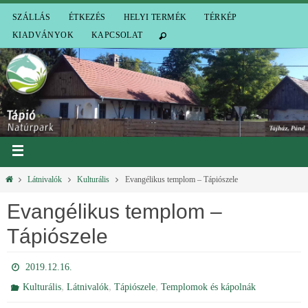
SZÁLLÁS
ÉTKEZÉS
HELYI TERMÉK
TÉRKÉP
KIADVÁNYOK
KAPCSOLAT
Látnivalók
Kulturális
Evangélikus templom – Tápiószele
Evangélikus templom –
Tápiószele
2019.12.16.
,
,
,
Kulturális
Látnivalók
Tápiószele
Templomok és kápolnák