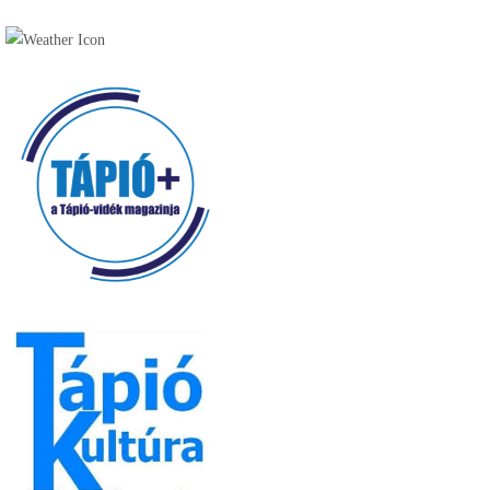
Fagyizó (13)
Kávézó (16)
Pékség (20)