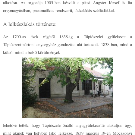
alkotása. Az orgonája 1905-ben készült a pécsi Angster József és fia
orgonagyárában, pneumatikus rendszerű, táskaládás szélládákkal.
A lelkészlakás története:
Az 1700-as évek végétől 1838-ig a Tápiószelei gyülekezet a
Tápiószentmártoni anyaegyház gondozása alá tartozott. 1838-ban, mind a
külső, mind a belső körülmények
lehetővé tették, hogy Tápiószele önálló anyagyülekezetté alakuljon úgy,
mint akinek van helyben lakó lelkésze. 1839 március 19-én Mocskonyi