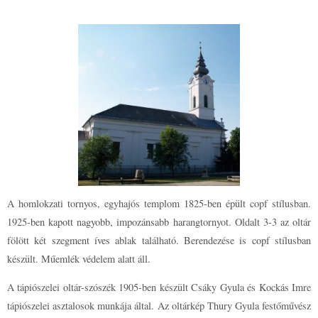
A homlokzati tornyos, egyhajós templom 1825-ben épült copf stílusban.
1925-ben kapott nagyobb, impozánsabb harangtornyot. Oldalt 3-3 az oltár
fölött két szegment íves ablak található. Berendezése is copf stílusban
készült. Műemlék védelem alatt áll.
A tápiószelei oltár-szószék 1905-ben készült Csáky Gyula és Kockás Imre
tápiószelei asztalosok munkája által. Az oltárkép Thury Gyula festőművész