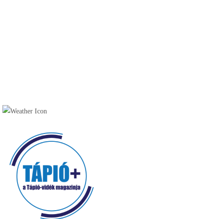
Horgásztavak (15)
Lovardák (6)
Túraútvonalak, tanösvények (9)
Szálláshelyek (30)
Vendéglátóhelyek (49)
Cukrászda (17)
Fagyizó (13)
Kávézó (16)
Pékség (20)