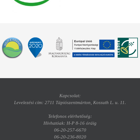
Kapcsolat:
Levelezési cím: 2711 Tápiószentmárton, Kossuth L. u. 11.
Telefonos elérhetőség:
Hívhatóak: H-P 8-16 óráig
06-20-257-6670
06-20-236-8020