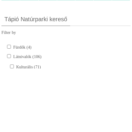
Tápió Natúrparki kereső
Filter by
Fürdők (4)
Látnivalók (106)
Kulturális (71)
Kastélyok, kúriák (6)
Szobrok (17)
Tájház (10)
Templomok, kápolnák, múzeumok (38)
Természeti (35)
Bemutatóhelyek (4)