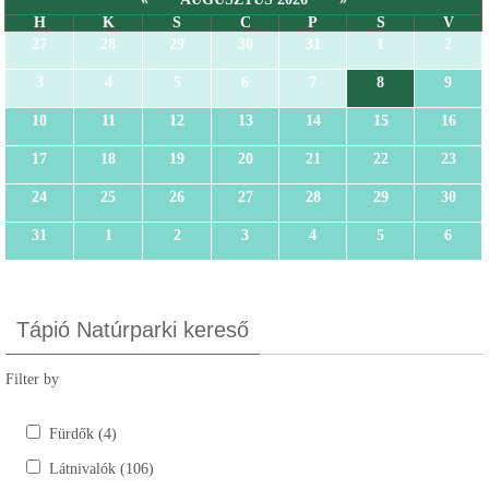
H
K
S
C
P
S
V
27
28
29
30
31
1
2
3
4
5
6
7
8
9
10
11
12
13
14
15
16
17
18
19
20
21
22
23
24
25
26
27
28
29
30
31
1
2
3
4
5
6
Tápió Natúrparki kereső
Filter by
Fürdők (4)
Látnivalók (106)