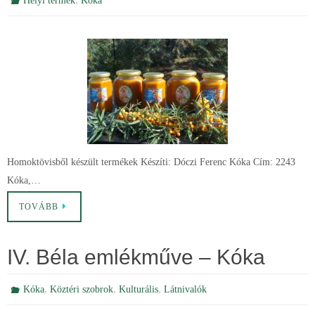
Helyi termék
Kóka
Homoktövisből készült termékek Készíti: Dóczi Ferenc Kóka Cím: 2243
Kóka,…
TOVÁBB
IV. Béla emlékműve – Kóka
,
,
,
Kóka
Köztéri szobrok
Kulturális
Látnivalók