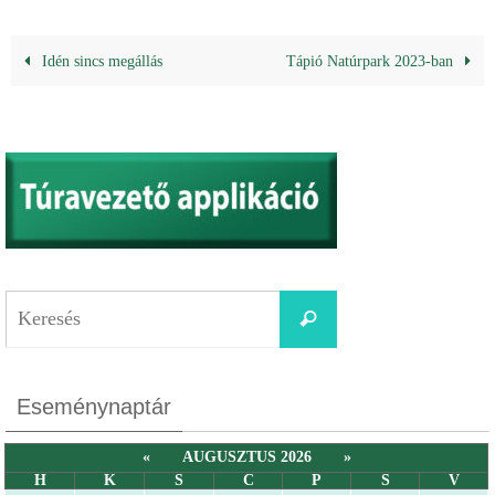
Idén sincs megállás
Tápió Natúrpark 2023-ban
Eseménynaptár
«
AUGUSZTUS 2026
»
H
K
S
C
P
S
V