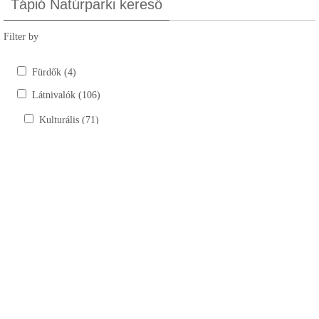
Tápió Natúrparki kereső
Filter by
Fürdők (4)
Látnivalók (106)
Kulturális (71)
Kastélyok, kúriák (6)
Szobrok (17)
Tájház (10)
Templomok, kápolnák, múzeumok (38)
Természeti (35)
Bemutatóhelyek (4)
Horgásztavak (15)
Lovardák (6)