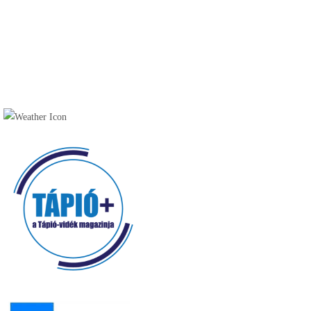
Túraútvonalak, tanösvények (9)
Szálláshelyek (30)
Vendéglátóhelyek (49)
Cukrászda (17)
Fagyizó (13)
Kávézó (16)
Pékség (20)