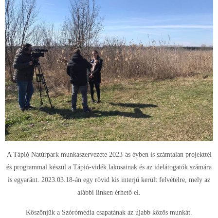
A Tápió Natúrpark munkaszervezete 2023-as évben is számtalan projekttel
és programmal készül a Tápió-vidék lakosainak és az idelátogatók számára
is egyaránt. 2023.03.18-án egy rövid kis interjú került felvételre, mely az
alábbi linken érhető el.
Köszönjük a Szórómédia csapatának az újabb közös munkát.