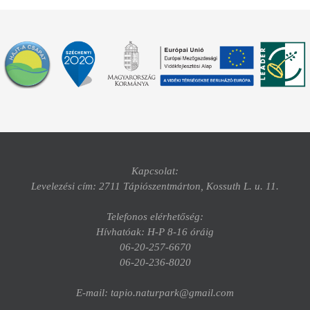
Kapcsolat:
Levelezési cím: 2711 Tápiószentmárton, Kossuth L. u. 11.
Telefonos elérhetőség:
Hívhatóak: H-P 8-16 óráig
06-20-257-6670
06-20-236-8020
E-mail: tapio.naturpark@gmail.com